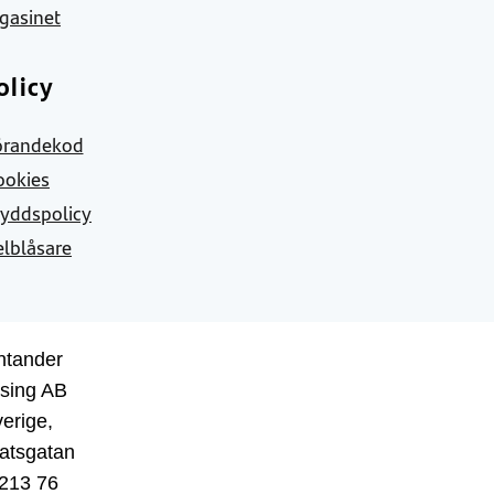
gasinet
olicy
örandekod
ookies
yddspolicy
elblåsare
ntander
sing AB
erige,
atsgatan
 213 76