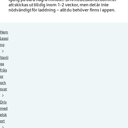
att skickas ut till dig inom 1-2 veckor, men det är inte
nödvändigt för laddning – allt du behöver finns i appen.
Hem
Leasi
ng
Vanli
ga
fråg
or
och
svar
Driv
med
elsk
ort