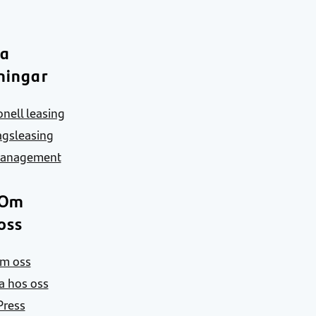
ra
ningar
nell leasing
agsleasing
Management
Om
oss
m oss
a hos oss
Press