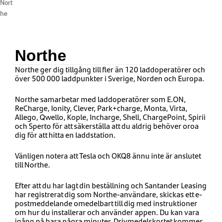
Nort
he
Northe
Northe ger dig tillgång till fler än 120 laddoperatörer och
över 500 000 laddpunkter i Sverige, Norden och Europa.
Northe samarbetar med laddoperatörer som E.ON,
ReCharge, Ionity, Clever, Park+charge, Monta, Virta,
Allego, Qwello, Kople, Incharge, Shell, ChargePoint, Spirii
och Sperto för att säkerställa att du aldrig behöver oroa
dig för att hitta en laddstation.
Vänligen notera att Tesla och OKQ8 ännu inte är anslutet
till Northe.
Efter att du har lagt din beställning och Santander Leasing
har registrerat dig som Northe-användare, skickas ett e-
postmeddelande omedelbart till dig med instruktioner
om hur du installerar och använder appen. Du kan vara
igång på bara några minuter. Drivmedelskortet kommer