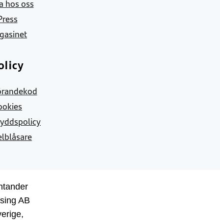
a hos oss
Press
gasinet
olicy
örandekod
ookies
yddspolicy
elblåsare
ntander
sing AB
erige,