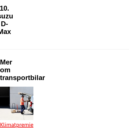
10.
suzu
D-
Max
Mer
om
transportbilar
Klimatpremie