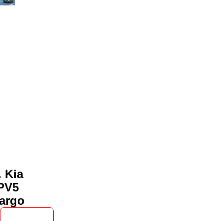
. Kia
PV5
argo
Läs mer