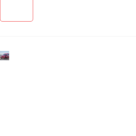
om nya
favoriten