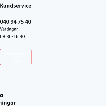
Kundservice
040 94 75 40
Vardagar
08:30-16:30
Kontakta
oss
ra
ningar