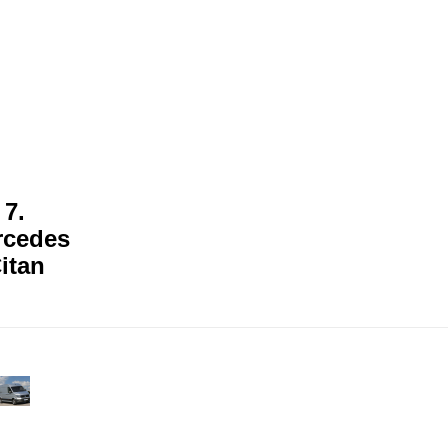
7.
rcedes
itan