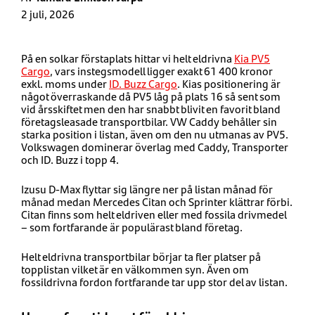
2 juli, 2026
På en solkar förstaplats hittar vi helt eldrivna
Kia PV5
Cargo
, vars instegsmodell ligger exakt 61 400 kronor
exkl. moms under
ID. Buzz Cargo
. Kias positionering är
något överraskande då PV5 låg på plats 16 så sent som
vid årsskiftet men den har snabbt blivit en favorit bland
företagsleasade transportbilar. VW Caddy behåller sin
starka position i listan, även om den nu utmanas av PV5.
Volkswagen dominerar överlag med Caddy, Transporter
och ID. Buzz i topp 4.
Izusu D-Max flyttar sig längre ner på listan månad för
månad medan Mercedes Citan och Sprinter klättrar förbi.
Citan finns som helt eldriven eller med fossila drivmedel
– som fortfarande är populärast bland företag.
Helt eldrivna transportbilar börjar ta fler platser på
topplistan vilket är en välkommen syn. Även om
fossildrivna fordon fortfarande tar upp stor del av listan.