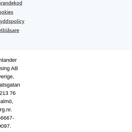
örandekod
ookies
yddspolicy
elblåsare
ntander
sing AB
erige,
atsgatan
 213 76
almö,
rg.nr.
56667-
9097.