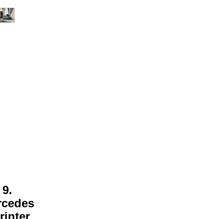
9.
rcedes
rinter