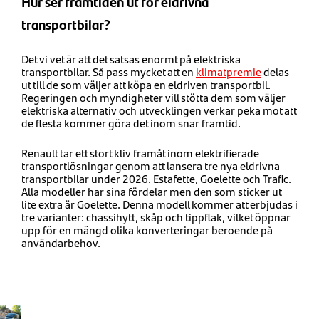
Hur ser framtiden ut för eldrivna
transportbilar?
Det vi vet är att det satsas enormt på elektriska
transportbilar. Så pass mycket att en
klimatpremie
delas
ut till de som väljer att köpa en eldriven transportbil.
Regeringen och myndigheter vill stötta dem som väljer
elektriska alternativ och utvecklingen verkar peka mot att
de flesta kommer göra det inom snar framtid.
Renault tar ett stort kliv framåt inom elektrifierade
transportlösningar genom att lansera tre nya eldrivna
transportbilar under 2026. Estafette, Goelette och Trafic.
Alla modeller har sina fördelar men den som sticker ut
lite extra är Goelette. Denna modell kommer att erbjudas i
tre varianter: chassihytt, skåp och tippflak, vilket öppnar
upp för en mängd olika konverteringar beroende på
användarbehov.