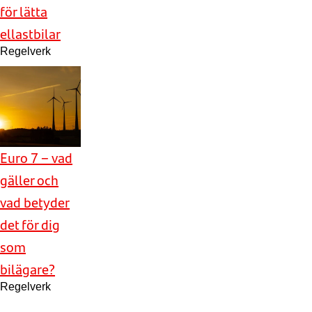
för lätta
ellastbilar
Regelverk
Euro 7 – vad
gäller och
vad betyder
det för dig
som
bilägare?
Regelverk