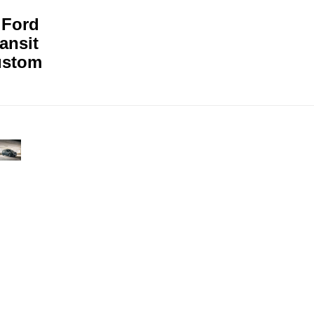
 Ford
ansit
ustom