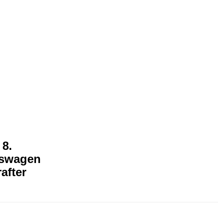
8.
kswagen
after