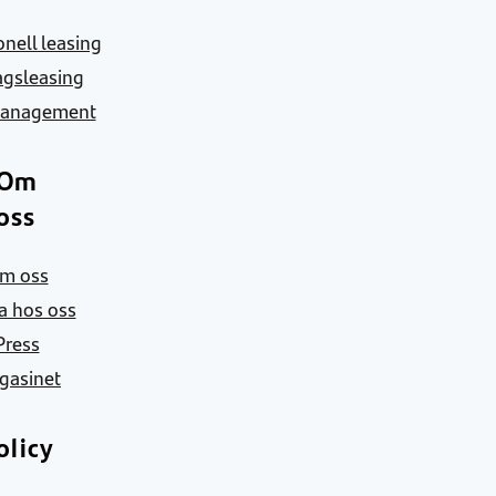
nell leasing
agsleasing
Management
Om
oss
m oss
a hos oss
Press
gasinet
olicy