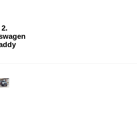
2.
kswagen
addy