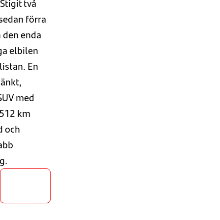
Stigit två
sedan
förra
 den enda
ga elbilen
listan.
En
änkt,
 SUV
med
l 512 km
d
och
abb
g
.
Upptäck
EV9