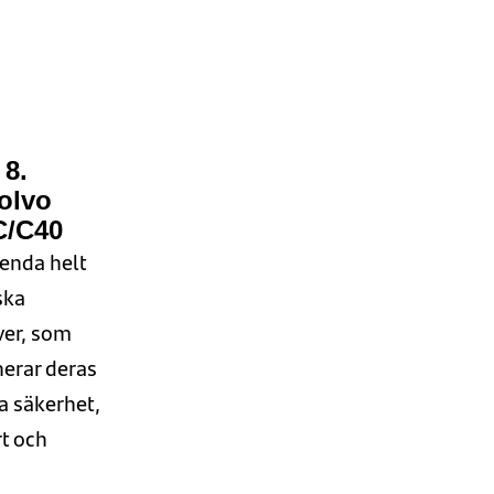
8.
olvo
C/C40
enda helt
ska
ver
,
som
nerar
deras
a
säkerhet
,
t
oc
h