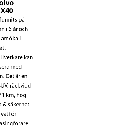
olvo
EX40
f
unnits på
n i 6 år
och
 att öka i
et.
illverkare
kan
tsera med
an
.
Det är en
SUV, r
äckvidd
571 km
,
hög
a
& säkerhet
.
 val för
asingförare.