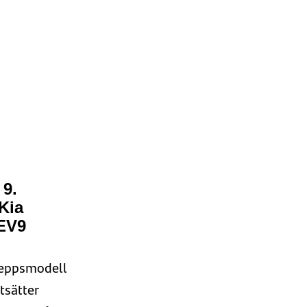
9.
Kia
EV9
keppsmodell
tsätter