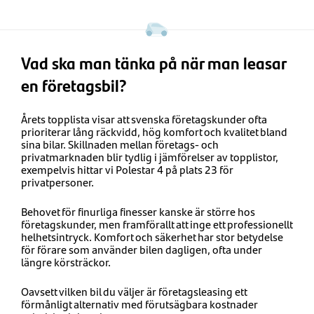
Vad ska man tänka på när man leasar
en företagsbil?
Årets topplista visar att svenska företagskunder ofta
prioriterar lång räckvidd, hög komfort och kvalitet bland
sina bilar. Skillnaden mellan företags- och
privatmarknaden blir tydlig i jämförelser av topplistor,
exempelvis hittar vi Polestar 4 på plats 23 för
privatpersoner.
Behovet för finurliga finesser kanske är större hos
företagskunder, men framförallt att inge ett professionellt
helhetsintryck. Komfort och säkerhet har stor betydelse
för förare som använder bilen dagligen, ofta under
längre körsträckor.
Oavsett vilken bil du väljer är företagsleasing ett
förmånligt alternativ med förutsägbara kostnader