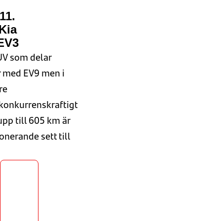
11.
Kia
EV3
UV
som delar
r med EV9 men i
re
konkurrenskraftigt
upp till 605 km
är
nerande sett till
Läs
om
Årets
bil