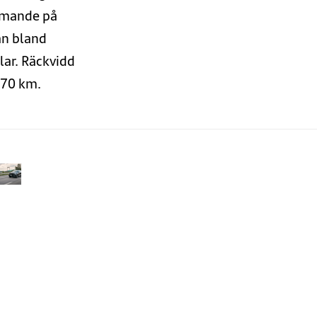
mande på
an bland
lar.
R
äckvidd
 570 km
.