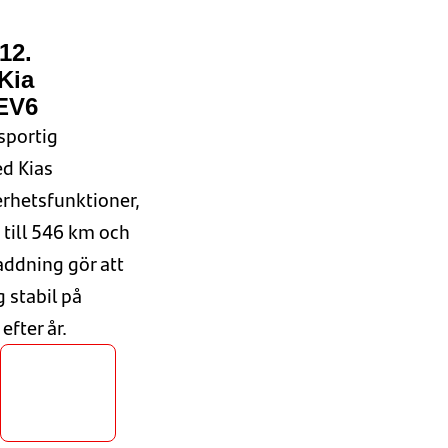
12.
Kia
EV6
sportig
d Kias
rhetsfunktioner,
 till 546 km och
addning gör att
g stabil på
efter år.
Hur
snabb
laddning?