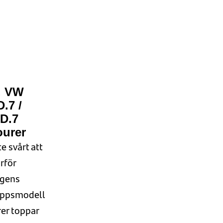
. VW
D.7 /
ID.7
ourer
te svårt att
rför
gens
eppsmodell
er
toppar