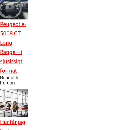
Peugeot e-
5008 GT
Long
Range – i
sjusitsigt
format
Bilar och
Fordon
Hur får jag