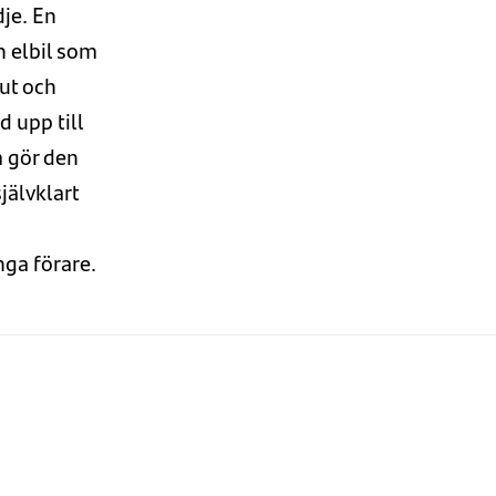
dje.
En
 elbil som
 ut
och
d upp till
m
gör den
 självklart
nga
förare.