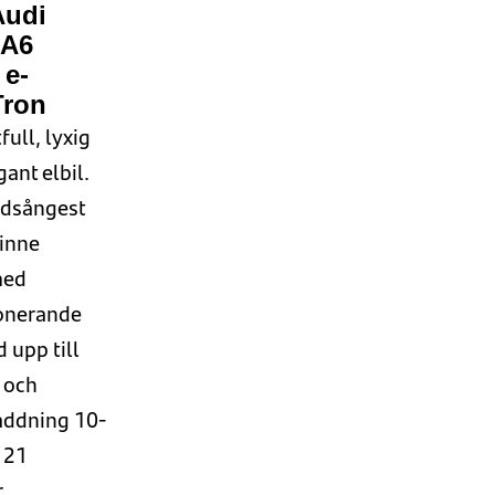
Audi
A6
e-
Tron
tfull
, lyxig
egant
elbil
.
ddsångest
minne
ed
nerande
 upp till
och
addning
10-
 21
.