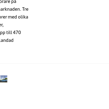
förare på
arknaden.
Tre
orer med olika
e
r
,
pp till 470
landad