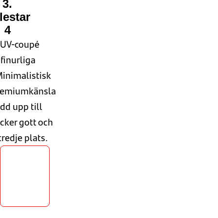
3.
lestar
4
 SUV-coupé
finurliga
inimalistisk
emiumkänsla
dd upp till
cker gott och
 tredje plats.
Vad
kostar
Polestar
4?