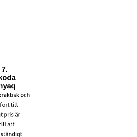
7.
koda
nyaq
praktisk
och
rt till
gt
pris
är
ill att
ständigt