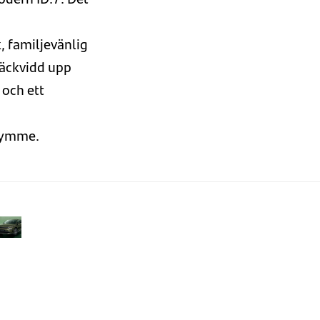
k
,
familjevänlig
äckvidd upp
m
och ett
rymme.