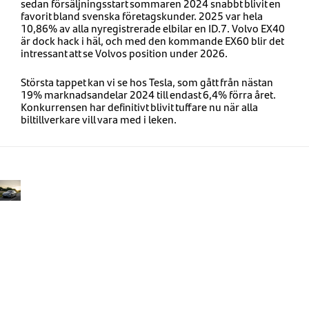
sedan försäljningsstart sommaren 2024 snabbt blivit en
favorit bland svenska företagskunder. 2025 var hela
10,86% av alla nyregistrerade elbilar en ID.7. Volvo EX40
är dock hack i häl, och med den kommande EX60 blir det
intressant att se Volvos position under 2026.
Största tappet kan vi se hos Tesla, som gått från nästan
19% marknadsandelar 2024 till endast 6,4% förra året.
Konkurrensen har definitivt blivit tuffare nu när alla
biltillverkare vill vara med i leken.