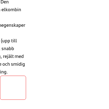
. Den
a
el
kombin
egenskaper
(upp till
, snabb
, rejält med
 och smidig
ing
.
Läs mer
om
vinnaren