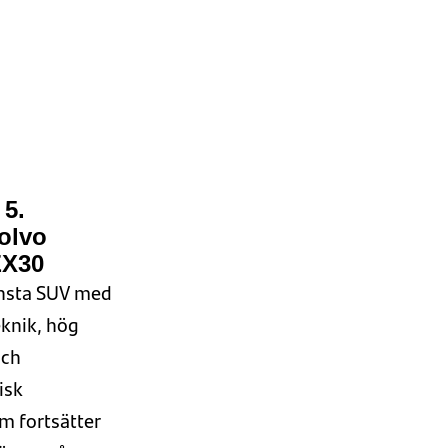
5.
olvo
EX30
nsta SUV
med
knik, hög
och
isk
m fortsätter