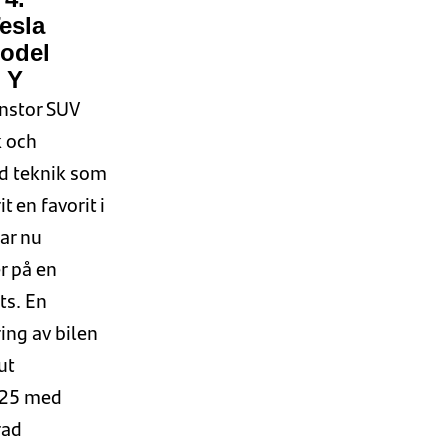
esla
odel
Y
nstor SUV
k
och
ad
teknik
som
t en favorit i
ar
nu
r på en
ts.
En
ing av bilen
ut
25 med
rad