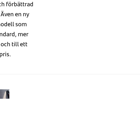
ch
förbättrad
. Även
en ny
odell som
andard
, m
er
och till ett
pris
.