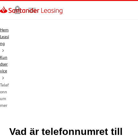
Hem
Leasi
ng
Kun
dser
vice
Telef
onn
um
mer
Vad är telefonnumret till