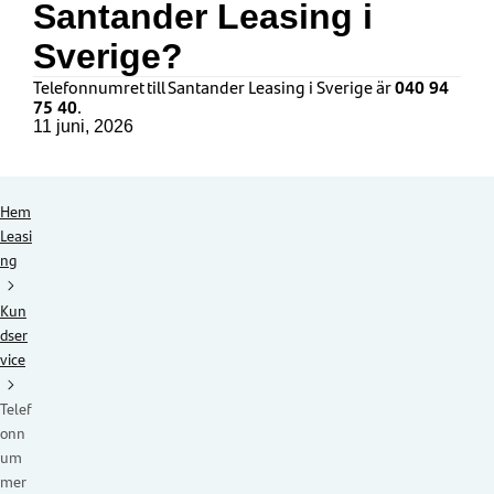
Santander Leasing i
Sverige?
Telefonnumret till Santander Leasing i Sverige är
040 94
75 40
.
11 juni, 2026
Hem
Leasi
ng
Kun
dser
vice
Telef
onn
um
mer