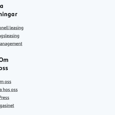
ra
ningar
nell leasing
agsleasing
Management
Om
oss
m oss
a hos oss
Press
gasinet