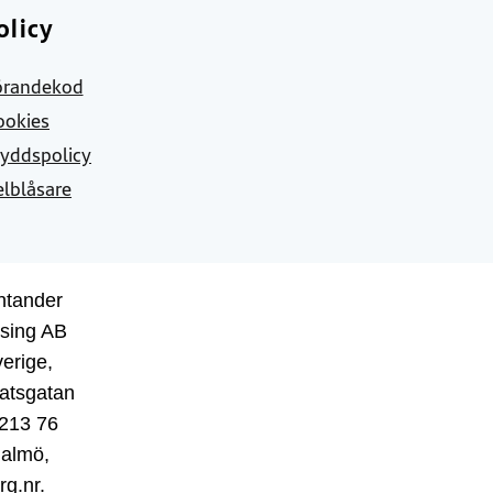
olicy
örandekod
ookies
yddspolicy
elblåsare
ntander
sing AB
erige,
atsgatan
 213 76
almö,
rg.nr.