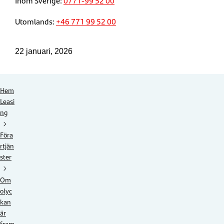
Inom Sverige:
0771-99 52 00
Utomlands:
+46 771 99 52 00
22 januari, 2026
Hem
Leasi
ng
Föra
rtjän
ster
Om
olyc
kan
är
fram