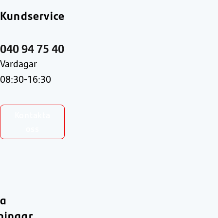
Kundservice
040 94 75 40
Vardagar
08:30-16:30
Kontakta
oss
ra
ningar