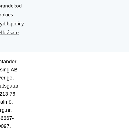
örandekod
ookies
yddspolicy
elblåsare
ntander
sing AB
erige,
atsgatan
 213 76
almö,
rg.nr.
56667-
9097.