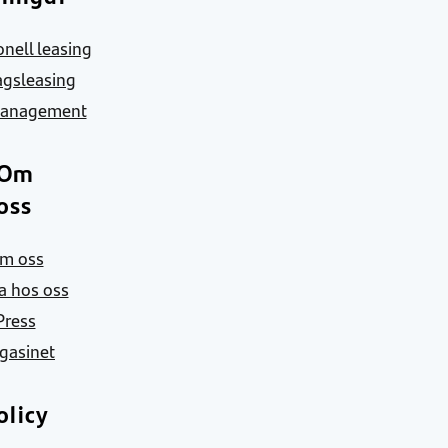
nell leasing
agsleasing
Management
Om
oss
m oss
a hos oss
Press
gasinet
olicy