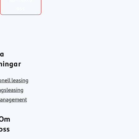
oss
ra
ningar
nell leasing
agsleasing
Management
Om
oss