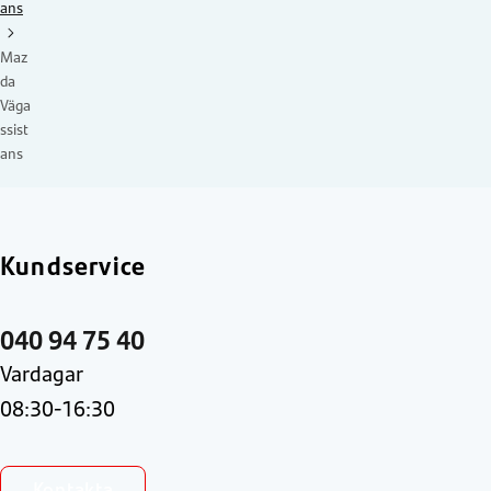
ans
Maz
da
Väga
ssist
ans
Kundservice
040 94 75 40
Vardagar
08:30-16:30
Kontakta