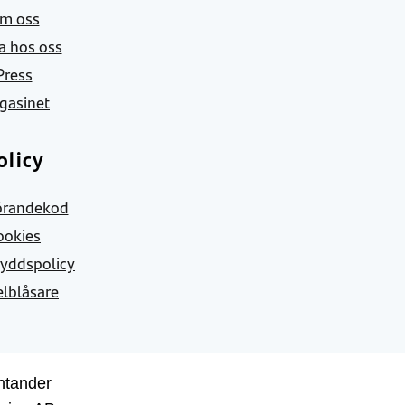
m oss
a hos oss
Press
gasinet
olicy
örandekod
ookies
yddspolicy
elblåsare
ntander