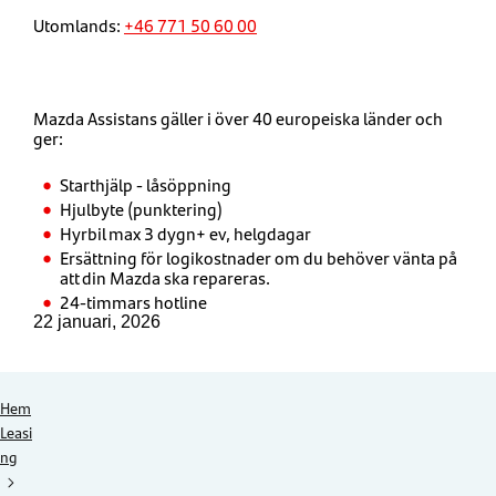
Utomlands:
+46 771 50 60 00
Mazda Assistans gäller i över 40 europeiska länder och
ger:
Starthjälp - låsöppning
Hjulbyte (punktering)
Hyrbil max 3 dygn+ ev, helgdagar
Ersättning för logikostnader om du behöver vänta på
att din Mazda ska repareras.
24-timmars hotline
22 januari, 2026
Hem
Leasi
ng