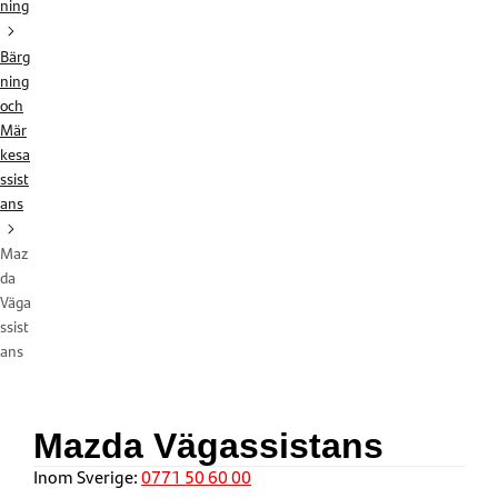
ning
Bärg
ning
och
Mär
kesa
ssist
ans
Maz
da
Väga
ssist
ans
Mazda Vägassistans
Inom Sverige:
0771 50 60 00