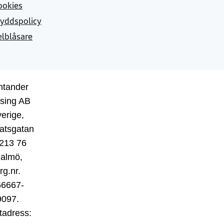
ookies
yddspolicy
elblåsare
ntander
sing AB
erige,
atsgatan
 213 76
almö,
rg.nr.
56667-
9097.
tadress: