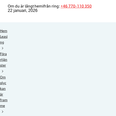
Om du är långt hemifrån ring:
+46 770-110 350
22 januari, 2026
Hem
Leasi
ng
Föra
rtjän
ster
Om
olyc
kan
är
fram
me