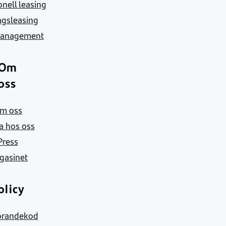
nell leasing
agsleasing
Management
Om
oss
m oss
a hos oss
Press
gasinet
olicy
örandekod