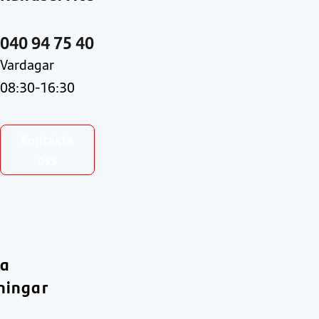
040 94 75 40
Vardagar
08:30-16:30
Kontakta
oss
ra
ningar