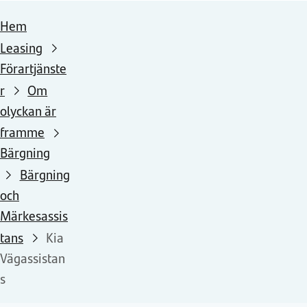
Hem
Leasing
Förartjänste
r
Om
olyckan är
framme
Bärgning
Bärgning
och
Märkesassis
tans
Kia
Vägassistan
s