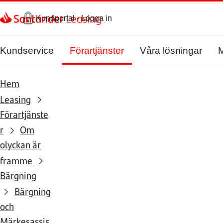
Kundportal - Logga in
Kundservice
Förartjänster
Våra lösningar
M
Hem
Leasing
Förartjänste
r
Om
olyckan är
framme
Bärgning
Bärgning
och
Märkesassis