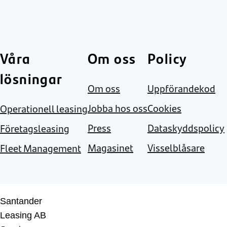
Våra
Om oss
Policy
lösningar
Om oss
Uppförandekod
Jobba hos oss
Cookies
Operationell leasing
Press
Dataskyddspolicy
Företagsleasing
Magasinet
Visselblåsare
Fleet Management
Santander
Leasing AB