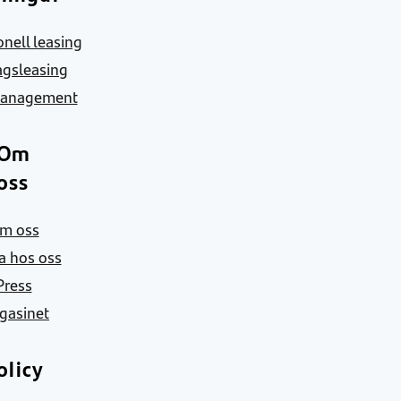
nell leasing
agsleasing
Management
Om
oss
m oss
a hos oss
Press
gasinet
olicy