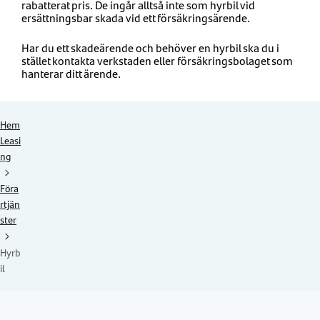
rabatterat pris. De ingår alltså inte som hyrbil vid
ersättningsbar skada vid ett försäkringsärende.
Har du ett skadeärende och behöver en hyrbil ska du i
stället kontakta verkstaden eller försäkringsbolaget som
hanterar ditt ärende.
Hem
Leasi
ng
Föra
rtjän
ster
Hyrb
il