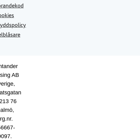
örandekod
ookies
yddspolicy
elblåsare
ntander
sing AB
erige,
atsgatan
 213 76
almö,
rg.nr.
56667-
9097.