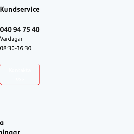
Kundservice
040 94 75 40
Vardagar
08:30-16:30
Kontakta
oss
ra
ningar