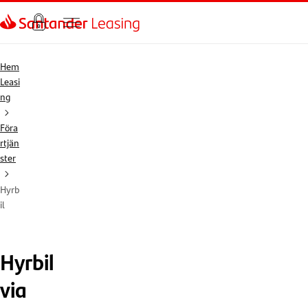
Hem
Leasi
ng
Föra
rtjän
ster
Hyrb
il
Hyrbil
via