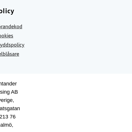
olicy
örandekod
ookies
yddspolicy
elblåsare
ntander
sing AB
erige,
atsgatan
 213 76
almö,