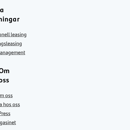
ra
ningar
nell leasing
agsleasing
Management
Om
oss
m oss
a hos oss
Press
gasinet