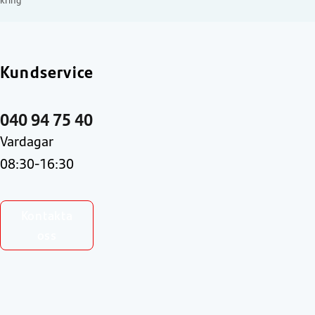
kring
Kundservice
040 94 75 40
Vardagar
08:30-16:30
Kontakta
oss