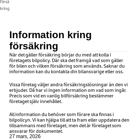
försä
kring
Information kring
försäkring
När det gäller försäkring börjar du med att kolla i
företagets bilpolicy. Där ska det framgå vad som gäller
för bilen och vilken försäkring som används. Saknar du
information kan du kontakta din bilansvarige eller oss.
Vissa företag väljer andra försäkringslösningar än den vi
erbjuder. Då har vi ingen information om vad som ingår.
Precis som vid en vanlig bilförsäkring bestämmer
företaget själv innehållet.
All information du behöver som förare ska finnas i
bilpolicyn. Vi kan hjälpa till att ta fram eller uppdatera den
tillsammans med företaget, men det är företaget som
ansvarar för dokumentet.
27 mars, 2026