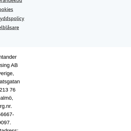
ookies
yddspolicy
elblåsare
ntander
sing AB
erige,
atsgatan
 213 76
almö,
rg.nr.
56667-
9097.
tadress: