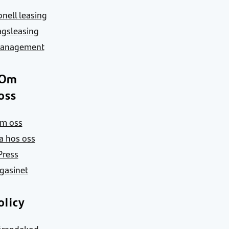
nell leasing
agsleasing
Management
Om
oss
m oss
a hos oss
Press
gasinet
olicy
örandekod