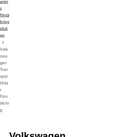
aren
s
försä
kring
sbol
ag
Volk
swa
gen
Tran
spor
tbila
r
Förs
äkrin
g
Volkswagen