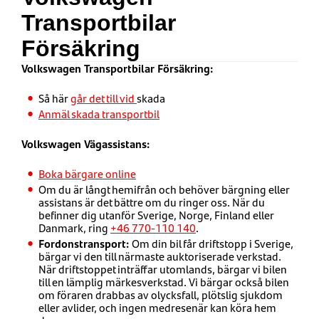
Transportbilar
Försäkring
Volkswagen Transportbilar Försäkring:
Så här
går det till vid
skada
Anmäl skada transportbil
Volkswagen Vägassistans:
Boka bärgare online
Om du är långt hemifrån och behöver bärgning eller
assistans är det bättre om du ringer oss. När du
befinner dig utanför Sverige, Norge, Finland eller
Danmark, ring
+46 770-110 140
.
Fordonstransport:
Om din bil får driftstopp i Sverige,
bärgar vi den till närmaste auktoriserade verkstad.
När driftstoppet inträffar utomlands, bärgar vi bilen
till en lämplig märkesverkstad. Vi bärgar också bilen
om föraren drabbas av olycksfall, plötslig sjukdom
eller avlider, och ingen medresenär kan köra hem