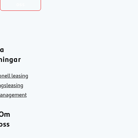
oss
ra
ningar
nell leasing
agsleasing
Management
Om
oss