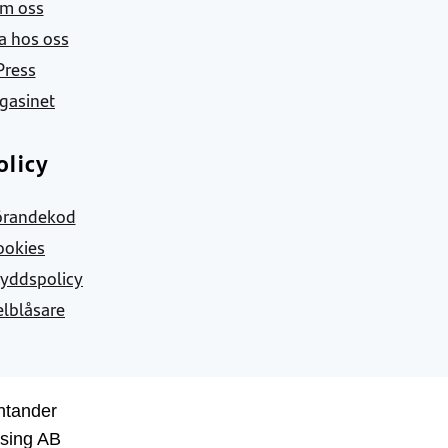
m oss
a hos oss
Press
gasinet
olicy
örandekod
ookies
yddspolicy
elblåsare
ntander
sing AB