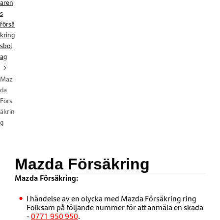
aren
s
försä
kring
sbol
ag
Maz
da
Förs
äkrin
g
Mazda Försäkring
Mazda Försäkring:
I händelse av en olycka med Mazda Försäkring ring
Folksam på följande nummer för att anmäla en skada
-
0771 950 950
.