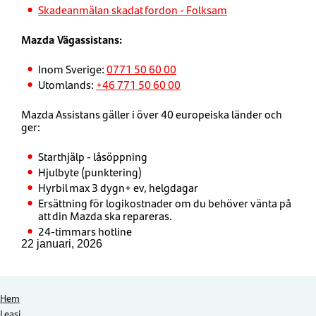
Skadeanmälan skadat fordon - Folksam
Mazda Vägassistans:
Inom Sverige:
0771 50 60 00
Utomlands:
+46 771 50 60 00
Mazda Assistans gäller i över 40 europeiska länder och
ger:
Starthjälp - låsöppning
Hjulbyte (punktering)
Hyrbil max 3 dygn+ ev, helgdagar
Ersättning för logikostnader om du behöver vänta på
att din Mazda ska repareras.
24-timmars hotline
22 januari, 2026
Hem
Leasi