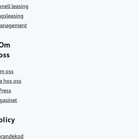
nell leasing
agsleasing
Management
Om
oss
m oss
a hos oss
Press
gasinet
olicy
örandekod