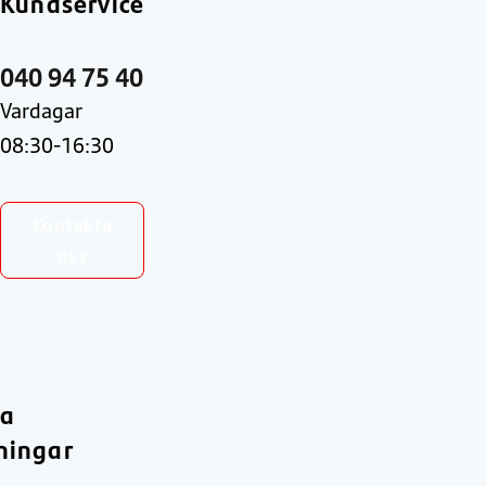
Kundservice
040 94 75 40
Vardagar
08:30-16:30
Kontakta
oss
ra
ningar