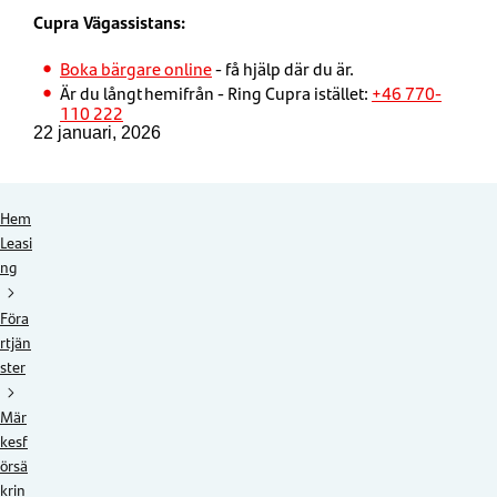
Cupra Vägassistans:
Boka bärgare online
- få hjälp där du är.
Är du långt hemifrån - Ring Cupra istället:
+46 770-
110 222
22 januari, 2026
Hem
Leasi
ng
Föra
rtjän
ster
Mär
kesf
örsä
krin