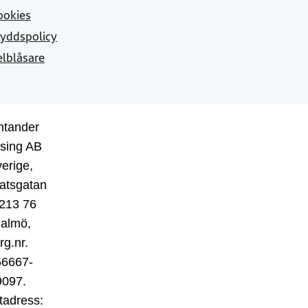
ookies
yddspolicy
elblåsare
ntander
sing AB
erige,
atsgatan
 213 76
almö,
rg.nr.
56667-
9097.
tadress: