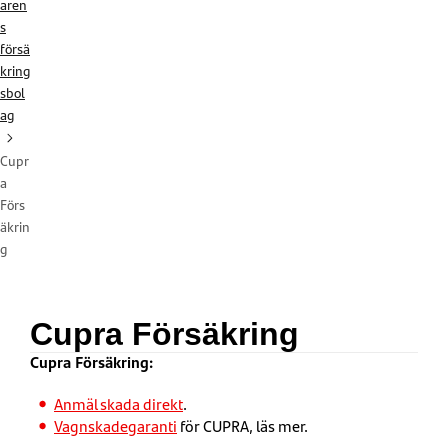
aren
s
försä
kring
sbol
ag
Cupr
a
Förs
äkrin
g
Cupra Försäkring
Cupra Försäkring:
Anmäl skada direkt
.
Vagnskadegaranti
för CUPRA, läs mer.