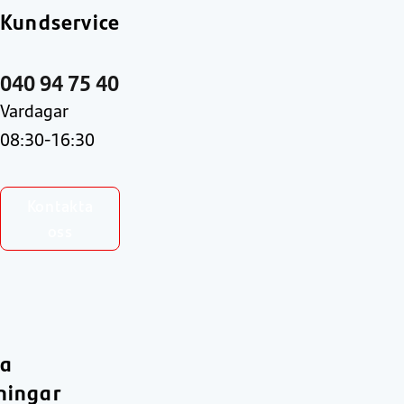
Kundservice
040 94 75 40
Vardagar
08:30-16:30
Kontakta
oss
ra
ningar