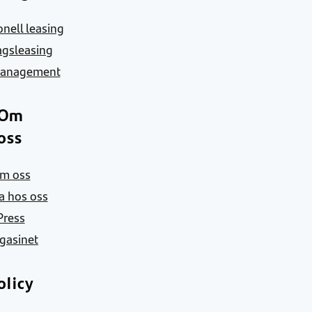
nell leasing
agsleasing
Management
Om
oss
m oss
a hos oss
Press
gasinet
olicy