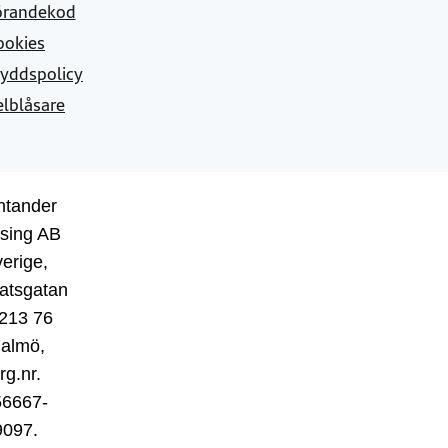
örandekod
ookies
yddspolicy
elblåsare
ntander
sing AB
erige,
atsgatan
 213 76
almö,
rg.nr.
56667-
9097.