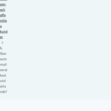
ags-
och
offe
ntlig
a
kund
er
6.
Sker
auto
mati
serat
besl
utsf
atta
nde?