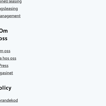
nell leasing
agsleasing
Management
Om
oss
m oss
a hos oss
Press
gasinet
olicy
örandekod