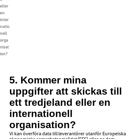
eller
en
inter
natio
nell
orga
nisat
ion?
5. Kommer mina
uppgifter att skickas till
ett tredjeland eller en
internationell
organisation?
Vi kan överföra data till leverantörer utanför Europeiska
ekonomiska samarbetsområdet (EES) eller ge dem