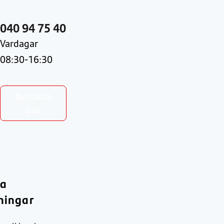
040 94 75 40
Vardagar
08:30-16:30
Kontakta
oss
ra
ningar