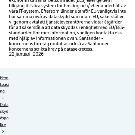
tillgång till våra system för hosting och/ eller underhåll av
våra IT-system. Eftersom länder utanför EU vanligtvis inte
har samma nivå av dataskydd som inom EU, säkerställer
vi genom avtal att tjänsteleverantörerna vidtar åtgärder
för att säkerställa att data skyddas i enlighet med EU/EES-
standarder. För mer information, vänligen kontakta oss
med hjälp av informationen ovan. Santander -
koncernens företag omfattas också av Santander -
koncernens strikta krav på datasekretess.
22 januari, 2026
Hem
Leasi
ng
Data
skyd
dspo
licy