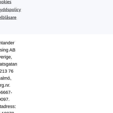
ookies
yddspolicy
elblåsare
ntander
sing AB
erige,
atsgatan
 213 76
almö,
rg.nr.
56667-
9097.
tadress: