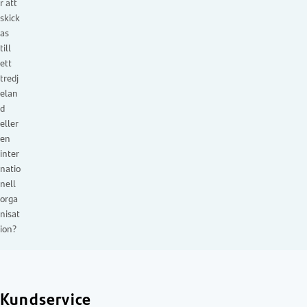
r att
skick
as
till
ett
tredj
elan
d
eller
en
inter
natio
nell
orga
nisat
ion?
Kundservice