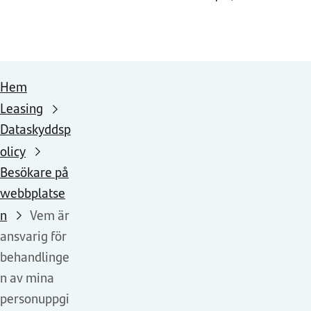
Hem
Leasing
Dataskyddsp
olicy
Besökare på
webbplatse
n
Vem är
ansvarig för
behandlinge
n av mina
personuppgi