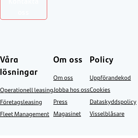
Kontakta
oss
Våra
Om oss
Policy
lösningar
Om oss
Uppförandekod
Jobba hos oss
Cookies
Operationell leasing
Press
Dataskyddspolicy
Företagsleasing
Magasinet
Visselblåsare
Fleet Management