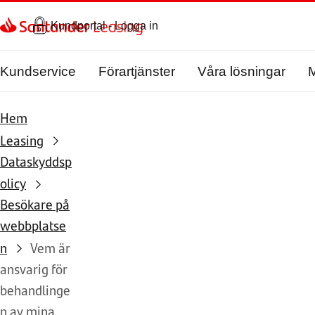
Kundportal - Logga in
Kundservice
Förartjänster
Våra lösningar
M
Hem
Leasing
Dataskyddsp
olicy
Besökare på
webbplatse
n
Vem är
ansvarig för
behandlinge
n av mina