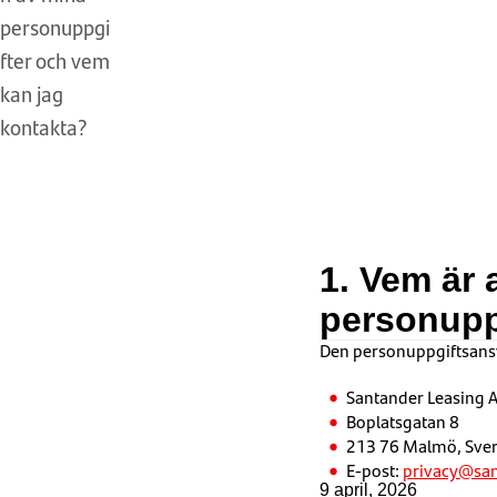
personuppgi
fter och vem
kan jag
kontakta?
1. Vem är 
personupp
Den personuppgiftsansv
Santander Leasing AB
Boplatsgatan 8
213 76 Malmö, Sver
E-post:
privacy@san
9 april, 2026